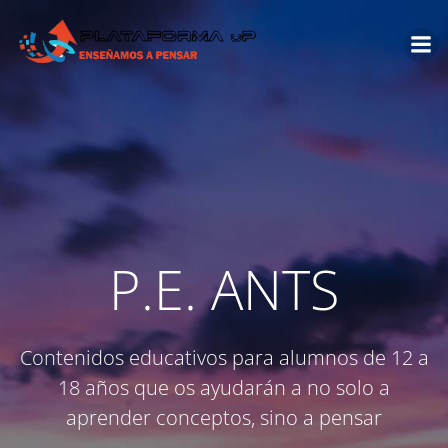
Saltar
al
contenido
P.E. ANTS
Contenidos educativos para alumnos de 12 a
18 años que os ayudarán a no solo a
aprender conceptos, sino a pensar